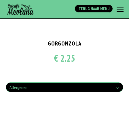
Array
TERUG NAAR MENU
GORGONZOLA
€ 2.25
Allergenen
Geen aangegeven allergenen.